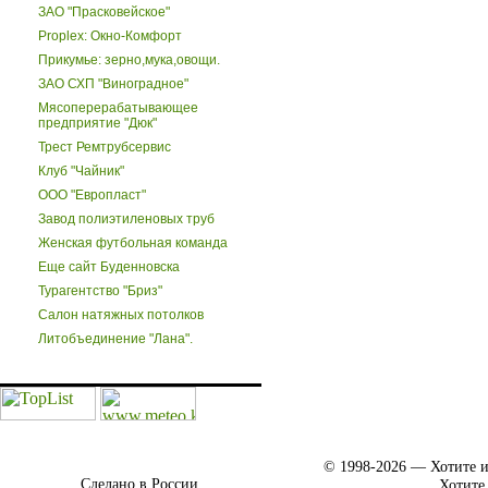
ЗАО "Прасковейское"
Proplex: Окно-Комфорт
Прикумье: зерно,мука,овощи.
ЗАО СХП "Виноградное"
Мясоперерабатывающее
предприятие "Дюк"
Трест Ремтрубсервис
Клуб "Чайник"
ООО "Европласт"
Завод полиэтиленовых труб
Женская футбольная команда
Еще сайт Буденновска
Турагентство "Бриз"
Салон натяжных потолков
Литобъединение "Лана".
© 1998-2026 — Хотите и
Сделано в России.
Хотите