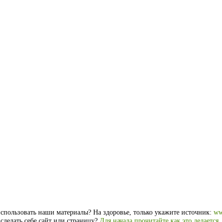
спользовать наши материалы? На здоровье, только укажите источник:
ww
 сделать себе сайт или страницу?
Для начала прочитайте как это делается
.