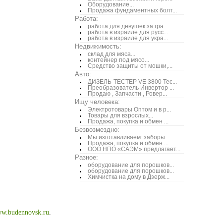
Оборудование...
Продажа фундаментных болт...
Работа:
работа для девушек за гра...
работа в израиле для русс...
работа в израиле для укра...
Недвижимость:
склад для мяса...
контейнер под мясо...
Средство защиты от мошки,...
Авто:
ДИЗЕЛЬ-ТЕСТЕР VE 3800 Тес...
Преобразователь Инвертор ...
Продаю , Запчасти , Ровер...
Ищу человека:
Электротовары Оптом и в р...
Товары для взрослых...
Продажа, покупка и обмен ...
Безвозмездно:
Мы изготавливаем: заборы...
Продажа, покупка и обмен ...
ООО НПО «САЭМ» предлагает...
Разное:
оборудование для порошков...
оборудование для порошков...
Химчистка на дому в Дзерж...
w.budennovsk.ru
.