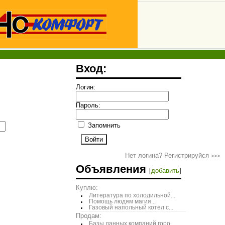
Вход:
Логин:
Пароль:
Запомнить
Нет логина? Регистрируйся
>>>
Объявления
[
добавить
]
Куплю:
Литература по холодильной...
Помощь людям магия...
Газовый напольный котел с...
Продам:
Базы данных компаний горо...