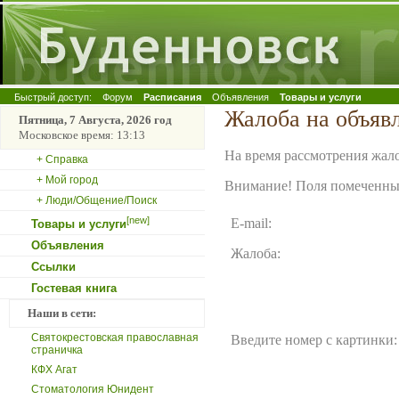
Быстрый доступ:
Форум
Расписания
Объявления
Товары и услуги
Жалоба на объяв
Пятница, 7 Августа, 2026 год
Московское время: 13:13
На время рассмотрения жало
+ Справка
+ Мой город
Внимание! Поля помеченные
+ Люди/Общение/Поиск
[new]
E-mail:
Товары и услуги
Объявления
Жалоба:
Ссылки
Гостевая книга
Наши в сети:
Святокрестовская православная
Введите номер с картинки:
страничка
КФХ Агат
Стоматология Юнидент