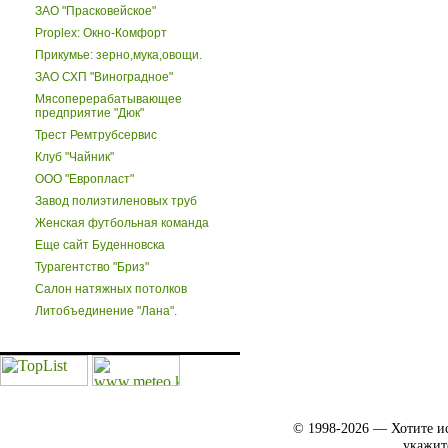
ЗАО "Прасковейское"
Proplex: Окно-Комфорт
Прикумье: зерно,мука,овощи.
ЗАО СХП "Виноградное"
Мясоперерабатывающее
предприятие "Дюк"
Трест Ремтрубсервис
Клуб "Чайник"
ООО "Европласт"
Завод полиэтиленовых труб
Женская футбольная команда
Еще сайт Буденновска
Турагентство "Бриз"
Салон натяжных потолков
Литобъединение "Лана".
© 1998-2026 — Хотите ис
укажит