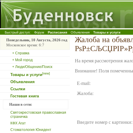
Быстрый доступ:
Форум
Расписания
Объявления
Товары и услуги
Жалоба на объяв
Понедельник, 10 Августа, 2026 год
Московское время: 6:7
РѕР±СЉСЏРІР»
+ Справка
+ Мой город
На время рассмотрения жало
+ Люди/Общение/Поиск
Внимание! Поля помеченные
[new]
Товары и услуги
Объявления
E-mail:
Ссылки
Жалоба:
Гостевая книга
Наши в сети:
Святокрестовская православная
страничка
Введите номер с картинки:
КФХ Агат
Стоматология Юнидент