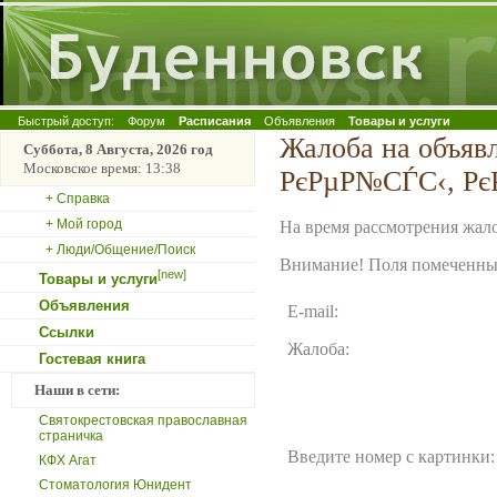
Быстрый доступ:
Форум
Расписания
Объявления
Товары и услуги
Жалоба на объя
Суббота, 8 Августа, 2026 год
Московское время: 13:38
РєРµР№СЃС‹, Рє
+ Справка
+ Мой город
На время рассмотрения жало
+ Люди/Общение/Поиск
Внимание! Поля помеченные
[new]
Товары и услуги
Объявления
E-mail:
Ссылки
Жалоба:
Гостевая книга
Наши в сети:
Святокрестовская православная
страничка
Введите номер с картинки:
КФХ Агат
Стоматология Юнидент