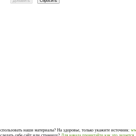
спользовать наши материалы? На здоровье, только укажите источник:
ww
 сделать себе сайт или страницу?
Для начала прочитайте как это делается
.