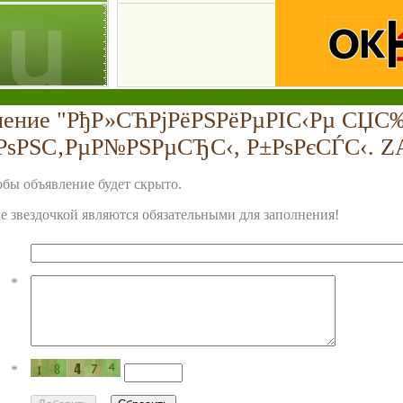
вление "РђР»СЋРјРёРЅРёРµРІС‹Рµ СЏС
РѕРЅС‚РµР№РЅРµСЂС‹, Р±РѕРєСЃС‹. Z
бы объявление будет скрыто.
 звездочкой являются обязательными для заполнения!
*
*