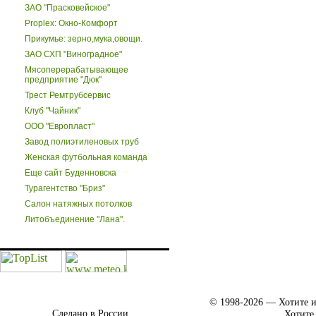
ЗАО "Прасковейское"
Proplex: Окно-Комфорт
Прикумье: зерно,мука,овощи.
ЗАО СХП "Виноградное"
Мясоперерабатывающее
предприятие "Дюк"
Трест Ремтрубсервис
Клуб "Чайник"
ООО "Европласт"
Завод полиэтиленовых труб
Женская футбольная команда
Еще сайт Буденновска
Турагентство "Бриз"
Салон натяжных потолков
Литобъединение "Лана".
© 1998-2026 — Хотите и
Сделано в России.
Хотите