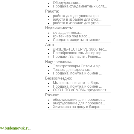
Оборудование...
Продажа фундаментных болт...
Работа:
работа для девушек за гра...
работа в израиле для русс...
работа в израиле для укра...
Недвижимость:
склад для мяса...
контейнер под мясо...
Средство защиты от мошки,...
Авто:
ДИЗЕЛЬ-ТЕСТЕР VE 3800 Тес...
Преобразователь Инвертор ...
Продаю , Запчасти , Ровер...
Ищу человека:
Электротовары Оптом и в р...
Товары для взрослых...
Продажа, покупка и обмен ...
Безвозмездно:
Мы изготавливаем: заборы...
Продажа, покупка и обмен ...
ООО НПО «САЭМ» предлагает...
Разное:
оборудование для порошков...
оборудование для порошков...
Химчистка на дому в Дзерж...
w.budennovsk.ru
.