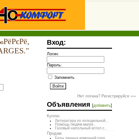
‰РёРєРё,
Вход:
ARGES."
Логин:
Пароль:
Запомнить
Нет логина? Регистрируйся
>>>
Объявления
[
добавить
]
Куплю:
Литература по холодильной...
Помощь людям магия...
Газовый напольный котел с...
Продам:
Базы данных компаний горо...