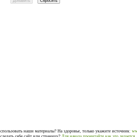
спользовать наши материалы? На здоровье, только укажите источник:
ww
 сделать себе сайт или страницу?
Для начала прочитайте как это делается
.