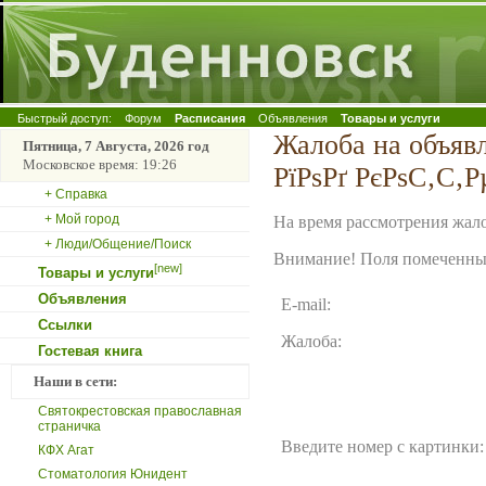
Быстрый доступ:
Форум
Расписания
Объявления
Товары и услуги
Жалоба на объяв
Пятница, 7 Августа, 2026 год
Московское время: 19:26
РїРѕРґ РєРѕС‚С‚Р
+ Справка
+ Мой город
На время рассмотрения жало
+ Люди/Общение/Поиск
Внимание! Поля помеченные
[new]
Товары и услуги
Объявления
E-mail:
Ссылки
Жалоба:
Гостевая книга
Наши в сети:
Святокрестовская православная
страничка
Введите номер с картинки:
КФХ Агат
Стоматология Юнидент