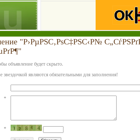
ление "Р›РµРЅС‚РѕС‡РЅС‹Р№ С„СѓРЅРґ
µРґР¶"
бы объявление будет скрыто.
 звездочкой являются обязательными для заполнения!
*
*