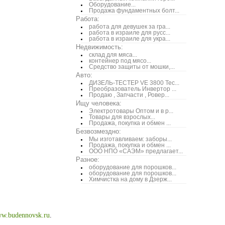
Оборудование...
Продажа фундаментных болт...
Работа:
работа для девушек за гра...
работа в израиле для русс...
работа в израиле для укра...
Недвижимость:
склад для мяса...
контейнер под мясо...
Средство защиты от мошки,...
Авто:
ДИЗЕЛЬ-ТЕСТЕР VE 3800 Тес...
Преобразователь Инвертор ...
Продаю , Запчасти , Ровер...
Ищу человека:
Электротовары Оптом и в р...
Товары для взрослых...
Продажа, покупка и обмен ...
Безвозмездно:
Мы изготавливаем: заборы...
Продажа, покупка и обмен ...
ООО НПО «САЭМ» предлагает...
Разное:
оборудование для порошков...
оборудование для порошков...
Химчистка на дому в Дзерж...
w.budennovsk.ru
.