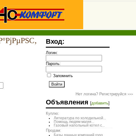
Р°РјРµРЅС‚
Вход:
Логин:
Пароль:
Запомнить
Нет логина? Регистрируйся
>>>
Объявления
[
добавить
]
Куплю:
Литература по холодильной...
Помощь людям магия...
Газовый напольный котел с...
Продам:
Базы данных компаний горо...