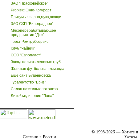
ЗАО "Прасковейское"
Proplex: Окно-Комфорт
Прикумье: зерно,мука,овощи.
ЗАО СХП "Виноградное"
Мясоперерабатывающее
предприятие "Дюк"
Трест Ремтрубсервис
Клуб "Чайник"
ООО "Европласт"
Завод полиэтиленовых труб
Женская футбольная команда
Еще сайт Буденновска
Турагентство "Бриз"
Салон натяжных потолков
Литобъединение "Лана".
© 1998-2026 — Хотите и
Сделано в России.
Хотите