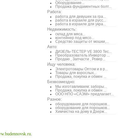
Оборудование...
Продажа фундаментных болт...
Работа:
работа для девушек за гра...
работа в израиле для русс...
работа в израиле для укра...
Недвижимость:
склад для мяса...
контейнер под мясо...
Средство защиты от мошки,...
Авто:
ДИЗЕЛЬ-ТЕСТЕР VE 3800 Тес...
Преобразователь Инвертор ...
Продаю , Запчасти , Ровер...
Ищу человека:
Электротовары Оптом и в р...
Товары для взрослых...
Продажа, покупка и обмен ...
Безвозмездно:
Мы изготавливаем: заборы...
Продажа, покупка и обмен ...
ООО НПО «САЭМ» предлагает...
Разное:
оборудование для порошков...
оборудование для порошков...
Химчистка на дому в Дзерж...
w.budennovsk.ru
.