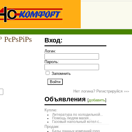
 РєРѕРіРѕ
Вход:
Логин:
Пароль:
Запомнить
Нет логина? Регистрируйся
>>>
Объявления
[
добавить
]
Куплю:
Литература по холодильной...
Помощь людям магия...
Газовый напольный котел с...
Продам:
Базы данных компаний горо...