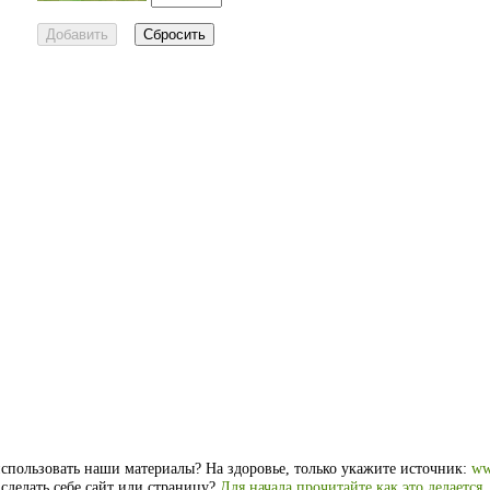
спользовать наши материалы? На здоровье, только укажите источник:
ww
 сделать себе сайт или страницу?
Для начала прочитайте как это делается
.