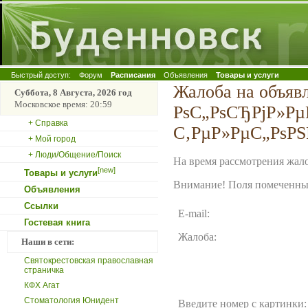
Быстрый доступ:
Форум
Расписания
Объявления
Товары и услуги
Жалоба на объяв
Суббота, 8 Августа, 2026 год
Московское время: 20:59
РѕС„РѕСЂРјР»Рµ
+ Справка
С‚РµР»РµС„РѕРЅ
+ Мой город
+ Люди/Общение/Поиск
На время рассмотрения жало
[new]
Товары и услуги
Внимание! Поля помеченные
Объявления
Ссылки
E-mail:
Гостевая книга
Жалоба:
Наши в сети:
Святокрестовская православная
страничка
КФХ Агат
Стоматология Юнидент
Введите номер с картинки: