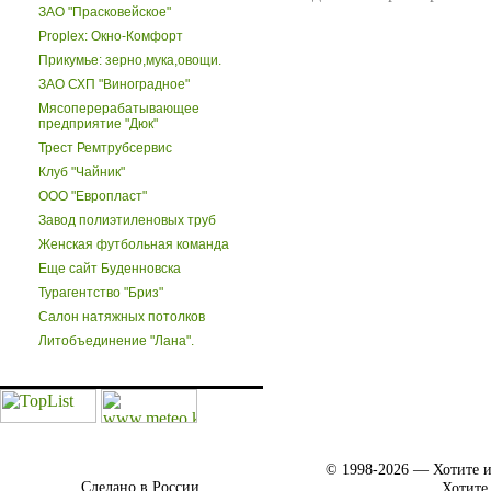
ЗАО "Прасковейское"
Proplex: Окно-Комфорт
Прикумье: зерно,мука,овощи.
ЗАО СХП "Виноградное"
Мясоперерабатывающее
предприятие "Дюк"
Трест Ремтрубсервис
Клуб "Чайник"
ООО "Европласт"
Завод полиэтиленовых труб
Женская футбольная команда
Еще сайт Буденновска
Турагентство "Бриз"
Салон натяжных потолков
Литобъединение "Лана".
© 1998-2026 — Хотите и
Сделано в России.
Хотите