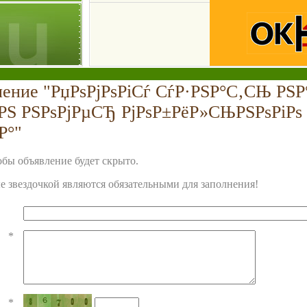
ление "РџРѕРјРѕРіСѓ СѓР·РЅР°С‚СЊ РЅР°
РЅ РЅРѕРјРµСЂ РјРѕР±РёР»СЊРЅРѕРіРѕ
Р°"
бы объявление будет скрыто.
 звездочкой являются обязательными для заполнения!
*
*