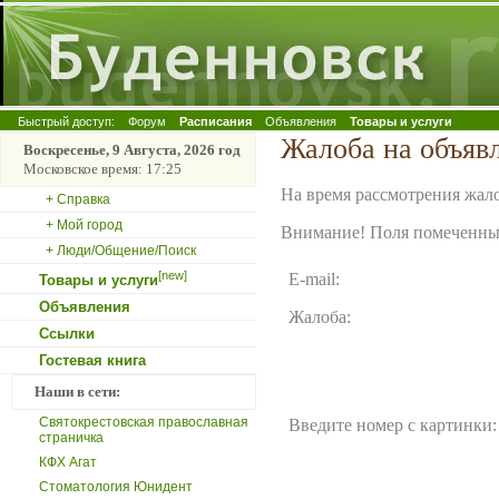
Быстрый доступ:
Форум
Расписания
Объявления
Товары и услуги
Жалоба на объяв
Воскресенье, 9 Августа, 2026 год
Московское время: 17:25
На время рассмотрения жало
+ Справка
+ Мой город
Внимание! Поля помеченные
+ Люди/Общение/Поиск
[new]
E-mail:
Товары и услуги
Объявления
Жалоба:
Ссылки
Гостевая книга
Наши в сети:
Святокрестовская православная
Введите номер с картинки:
страничка
КФХ Агат
Стоматология Юнидент