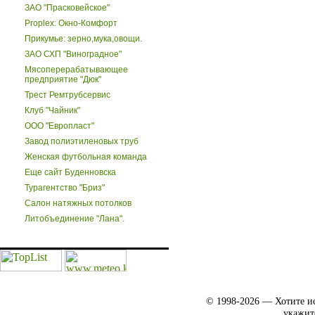
ЗАО "Прасковейское"
Proplex: Окно-Комфорт
Прикумье: зерно,мука,овощи.
ЗАО СХП "Виноградное"
Мясоперерабатывающее
предприятие "Дюк"
Трест Ремтрубсервис
Клуб "Чайник"
ООО "Европласт"
Завод полиэтиленовых труб
Женская футбольная команда
Еще сайт Буденновска
Турагентство "Бриз"
Салон натяжных потолков
Литобъединение "Лана".
© 1998-2026 — Хотите ис
укажит